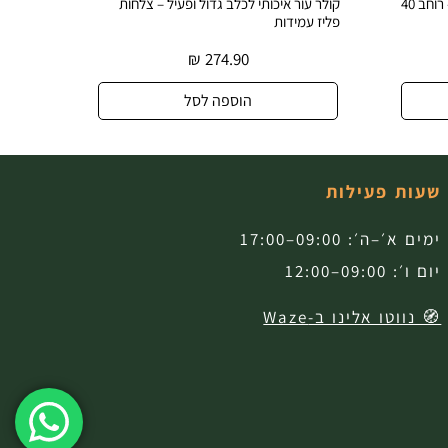
איכותי לכלב גדול ופעיל – צלחות
קולר עור אמיתי לכלב עם צלחות פליז 
דות
עיצוב בלעדי
₪
274.90
₪
274.90
הוספה לסל
הוספה לסל
שעות פעילות
ימים א׳–ה׳: 09:00–17:00
יום ו׳: 09:00–12:00
🧭 נווטו אלינו ב-Waze