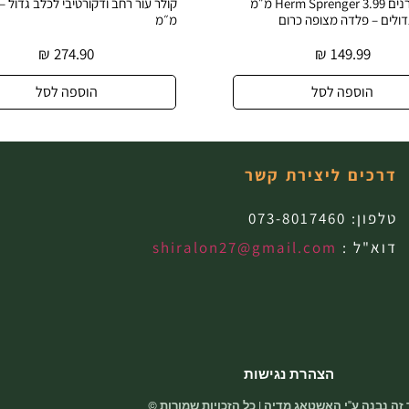
ם Herm Sprenger 3.99 מ״מ
קולר עור רחב ודקורטיבי לכלב גדול – רוחב 40
קולר עור 
מ״מ
פליז עמי
₪
274.90
הוספה לסל
דרכים ליצירת קשר
טלפון:
073-8017460
דוא"ל :
shiralon27@gmail.com
הצהרת נגישות
זה נבנה ע"י האשטאג מדיה | כל הזכויות שמורות ©