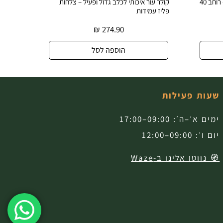
קולר עור רחב ודקורטיבי לכלב גדול – רוחב 40
קולר עור איכותי לכלב גדול ופעיל – צלחות
קולר עו
פליז עמידות
עיצוב ב
₪
274.90
הוספה לסל
שעות פעילות
ימים א׳–ה׳: 09:00–17:00
יום ו׳: 09:00–12:00
🧭 נווטו אלינו ב-Waze