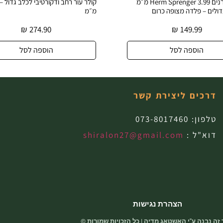
קולר דוקרנים Herm Sprenger 3.99 מ״מ
דולים – פלדה מצופה כרום
מ״מ
₪
274.90
₪
149.99
הוספה לסל
הוספה לסל
דרכים ליצירת קשר
טלפון:
073-8017460
דוא"ל :
shiralon27@gmail.com
הצהרת נגישות
זה נבנה ע"י האשטאג מדיה | כל הזכויות שמורות ©