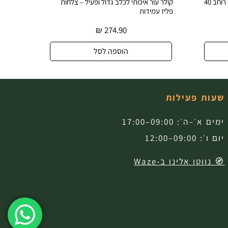
קולר עור רחב ודקורטיבי לכלב גדול – רוחב 40
קולר עור איכותי לכלב גדול ופעיל – צלחות
קולר עו
פליז עמידות
עיצוב ב
₪
274.90
הוספה לסל
שעות פעילות
ימים א׳–ה׳: 09:00–17:00
יום ו׳: 09:00–12:00
🧭 נווטו אלינו ב-Waze