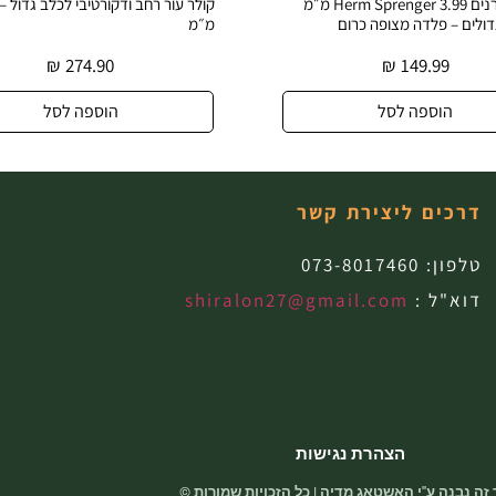
קולר דוקרנים Herm Sprenger 3.99 מ״מ
דולים – פלדה מצופה כרום
מ״מ
₪
274.90
₪
149.99
הוספה לסל
הוספה לסל
דרכים ליצירת קשר
טלפון:
073-8017460
דוא"ל :
shiralon27@gmail.com
הצהרת נגישות
זה נבנה ע"י האשטאג מדיה | כל הזכויות שמורות ©