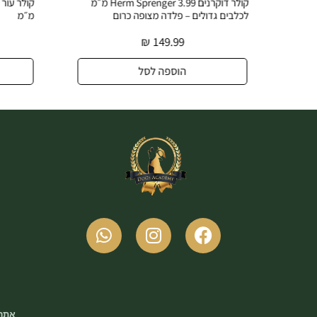
Herm Sprenger 3.25 מ״מ
קולר דוקרנים Herm Sprenger 3.99 מ״מ
לכלבים גדולים – פלדה מצופה כרום
מ״מ
₪
149.99
הוספה לסל
אתר 