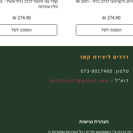
קולר עור רחב ודקורטיבי לכלב גדול – רוחב 40
קולר עור איכותי לכלב גדול ופעיל – צ
פליז עמידות
₪
274.90
₪
274.90
הוספה לסל
הוספה לסל
דרכים ליצירת קשר
טלפון:
073-8017460
דוא"ל :
shiralon27@gmail.com
הצהרת נגישות
זה נבנה ע"י האשטאג מדיה | כל הזכויות שמורות ©