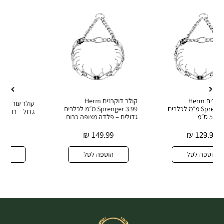
קולר דוקרנים Herm
קולר עור רחב ודקורטיבי לכלב
לבים
Sprenger 3.99 מ״מ לכלבים
גדול – רוחב 40 מ״מ
גדולים – פלדה מצופה כרום
₪
274.90
₪
149.99
הוספה לסל
הוספה לסל