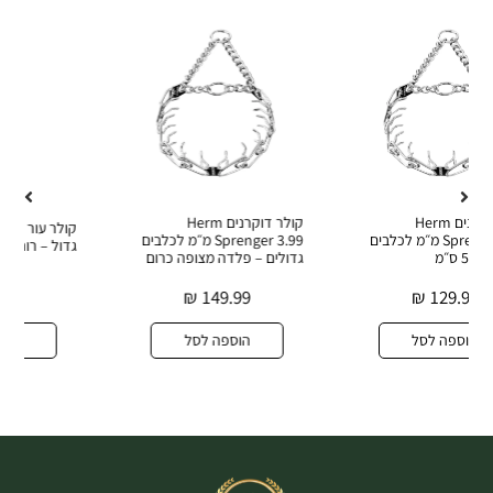
קולר דוקרנים Herm
קולר עור רחב ודקורטיבי לכלב
לבים
Sprenger 3.99 מ״מ לכלבים
גדול – רוחב 40 מ״מ
גדולים – פלדה מצופה כרום
₪
274.90
₪
149.99
הוספה לסל
הוספה לסל