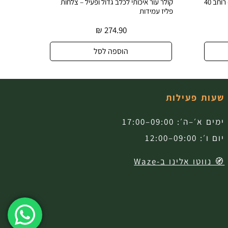
קולר עור רחב ודקורטיבי לכלב גדול – רוחב 40
קולר עור איכותי לכלב גדול ופעיל – צלחות
קולר עו
פליז עמידות
עיצוב ב
₪
274.90
הוספה לסל
שעות פעילות
ימים א׳–ה׳: 09:00–17:00
יום ו׳: 09:00–12:00
🧭 נווטו אלינו ב-Waze