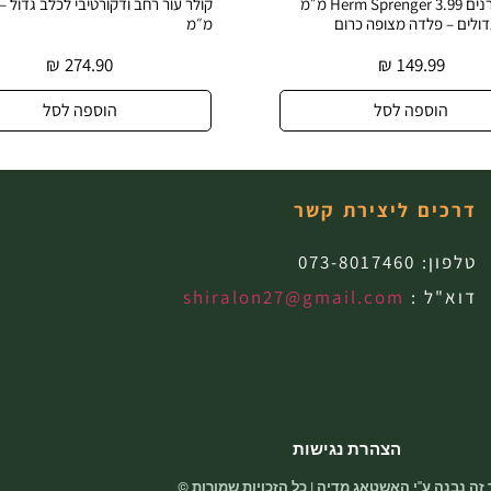
קולר דוקרנים Herm Sprenger 3.99 מ״מ
דולים – פלדה מצופה כרום
מ״מ
₪
274.90
₪
149.99
הוספה לסל
הוספה לסל
דרכים ליצירת קשר
טלפון:
073-8017460
דוא"ל :
shiralon27@gmail.com
הצהרת נגישות
זה נבנה ע"י האשטאג מדיה | כל הזכויות שמורות ©