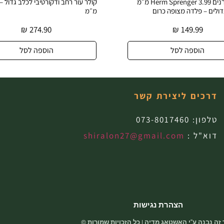
קולר עור רחב ודקורטיבי לכלב גדול – רוחב 40
קולר עור איכותי
מ״מ
פליז עמידות
₪
274.90
הוספה לסל
דרכים ליצירת קשר
טלפון:
073-8017460
דוא"ל :
shiralon27@gmail.com
הצהרת נגישות
זה נבנה ע"י האשטאג מדיה | כל הזכויות שמורות ©