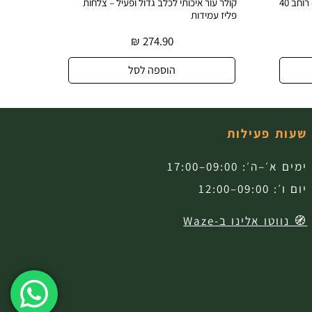
 לכלב גדול ופעיל – צלחות
קולר עור אמיתי לכלב עם צלחות פליז וינטג'
עיצוב בלעדי
₪
274.90
₪
274.90
הוספה לסל
הוספה לסל
שעות פעילות
ימים א׳–ה׳: 09:00–17:00
יום ו׳: 09:00–12:00
🧭 נווטו אלינו ב-Waze