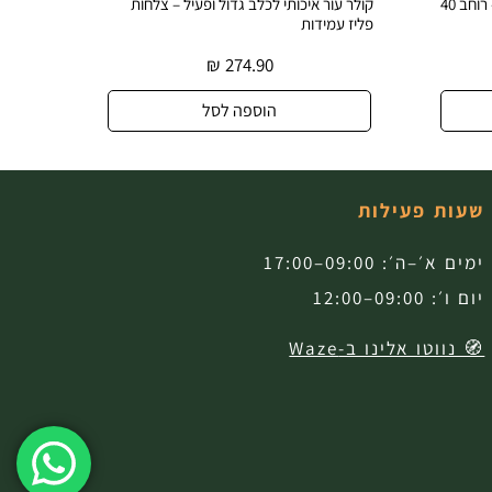
קולר עור רחב ודקורטיבי לכלב גדול – רוחב 40
קולר עור איכותי לכלב גדול ופעיל – צלחות
קולר עו
פליז עמידות
עיצוב ב
₪
274.90
הוספה לסל
שעות פעילות
ימים א׳–ה׳: 09:00–17:00
יום ו׳: 09:00–12:00
🧭 נווטו אלינו ב-Waze