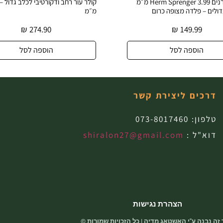
קולר דוקרנים Herm Sprenger 3.99 מ״מ
דולים – פלדה מצופה כרום
מ״מ
₪
274.90
₪
149.99
הוספה לסל
הוספה לסל
דרכים ליצירת קשר
טלפון:
073-8017460
דוא"ל :
shiralon27@gmail.com
הצהרת נגישות
זה נבנה ע"י האשטאג מדיה | כל הזכויות שמורות ©