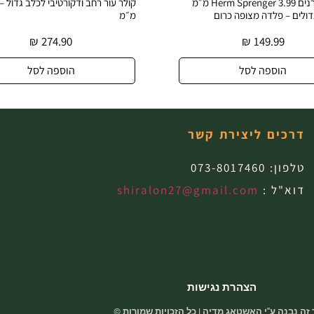
קולר דוקרנים Herm Sprenger 3.99 מ״מ
דולים – פלדה מצופה כרום
מ״מ
₪
274.90
₪
149.99
הוספה לסל
הוספה לסל
דרכים ליצירת קשר
טלפון:
073-8017460
דוא"ל :
shiralon27@gmail.com
הצהרת נגישות
זה נבנה ע"י האשטאג מדיה | כל הזכויות שמורות ©