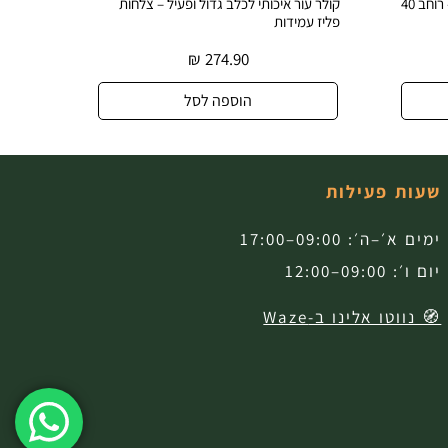
קולר עור רחב ודקורטיבי לכלב גדול – רוחב 40
קולר עור איכותי לכלב גדול ופעיל – צלחות
קולר עו
פליז עמידות
עיצוב ב
₪
274.90
הוספה לסל
שעות פעילות
ימים א׳–ה׳: 09:00–17:00
יום ו׳: 09:00–12:00
🧭 נווטו אלינו ב-Waze