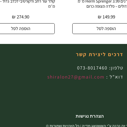
קולר דוקרנים Herm Sprenger 3.99 מ״מ
דולים – פלדה מצופה כרום
מ״מ
₪
274.90
₪
149.99
הוספה לסל
הוספה לסל
דרכים ליצירת קשר
טלפון:
073-8017460
דוא"ל :
shiralon27@gmail.com
הצהרת נגישות
זה נבנה ע"י האשטאג מדיה | כל הזכויות שמורות ©