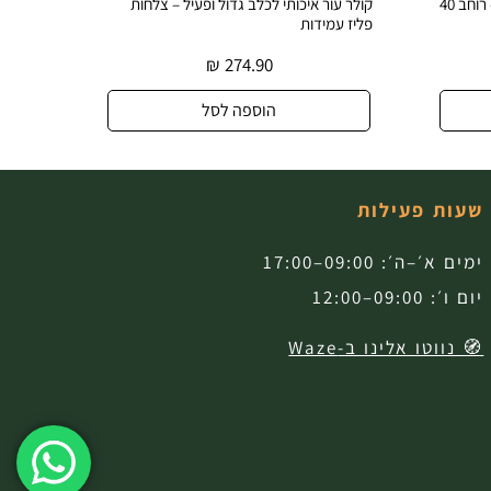
קולר עור רחב ודקורטיבי לכלב גדול – רוחב 40
קולר עור איכותי לכלב גדול ופעיל – צלחות
קולר עו
פליז עמידות
עיצוב ב
₪
274.90
הוספה לסל
שעות פעילות
ימים א׳–ה׳: 09:00–17:00
יום ו׳: 09:00–12:00
🧭 נווטו אלינו ב-Waze