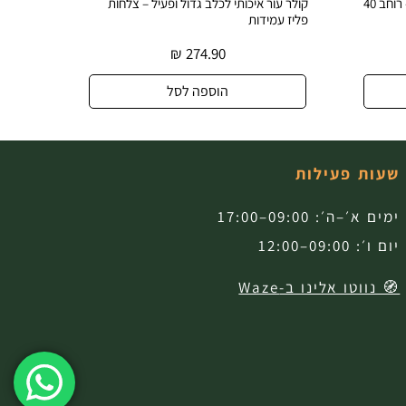
קולר עור רחב ודקורטיבי לכלב גדול – רוחב 40
קולר עור איכותי לכלב גדול ופעיל – צלחות
קולר עו
פליז עמידות
עיצוב ב
₪
274.90
הוספה לסל
שעות פעילות
ימים א׳–ה׳: 09:00–17:00
יום ו׳: 09:00–12:00
🧭 נווטו אלינו ב-Waze