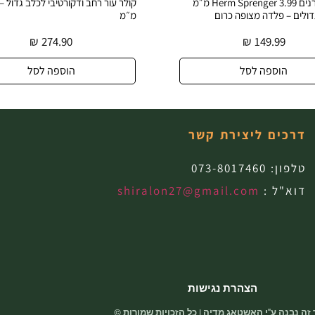
קולר דוקרנים Herm Sprenger 3.99 מ״מ
דולים – פלדה מצופה כרום
מ״מ
₪
274.90
₪
149.99
הוספה לסל
הוספה לסל
דרכים ליצירת קשר
טלפון:
073-8017460
דוא"ל :
shiralon27@gmail.com
הצהרת נגישות
זה נבנה ע"י האשטאג מדיה | כל הזכויות שמורות ©