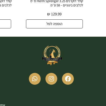
קולר דוקרנים Herm Sprenger 3.25 מ״מ
לכלבים בינוניים – 58 ס״מ
לכלבים גדולים – פלדה מצ
149.99
₪
129.99
הוספה לסל
הוספה ל
אתר 