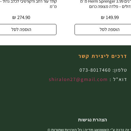
קולר דוקרנים Herm Sprenger 3.99 מ״מ
קולר עור רחב ודקורטיבי לכלב גדול – רוחב 40
ופה כרום
מ״מ
₪
274.90
₪
סל
הוספה לסל
דרכים ליצירת קשר
טלפון:
073-8017460
דוא"ל :
shiralon27@gmail.com
הצהרת נגישות
זה נבנה ע"י האשטאג מדיה | כל הזכויות שמורות ©