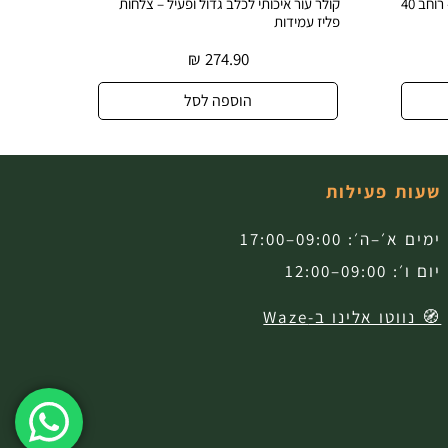
קולר עור איכותי לכלב גדול ופעיל – צלחות
קולר עור אמיתי לכלב עם 
פליז עמידות
עיצוב בלעדי
74.90
₪
274.90
הוספה לסל
הוספה 
שעות פעילות
ימים א׳–ה׳: 09:00–17:00
יום ו׳: 09:00–12:00
🧭 נווטו אלינו ב-Waze