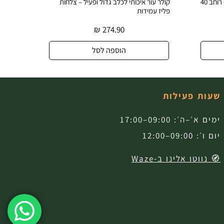
קולר עור רחב ודקורטיבי לכלב גדול – רוחב 40
קולר עור איכותי לכלב גדול ופעיל – צלחות
קולר עו
פליז עמידות
עיצוב ב
₪
274.90
הוספה לסל
שעות פעילות
ימים א׳–ה׳: 09:00–17:00
יום ו׳: 09:00–12:00
🧭 נווטו אלינו ב-Waze