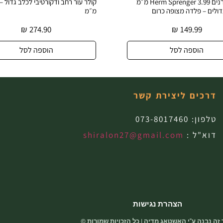
קולר דוקרנים Herm Sprenger 3.99 מ״מ
דולים – פלדה מצופה כרום
מ״מ
₪
274.90
₪
149.99
הוספה לסל
הוספה לסל
דרכים ליצירת קשר
טלפון:
073-8017460
דוא"ל :
shiralon27@gmail.com
הצהרת נגישות
זה נבנה ע"י האשטאג מדיה | כל הזכויות שמורות ©