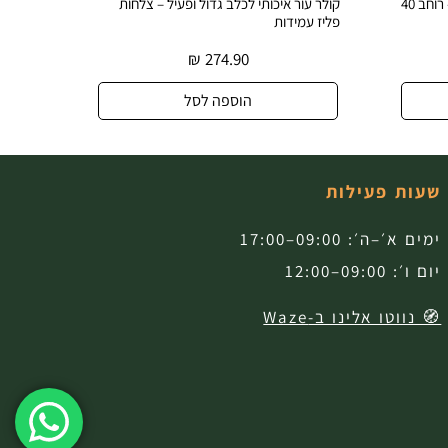
לב גדול ופעיל – צלחות
קולר עור אמיתי לכלב עם צלחות פליז וינטג' –
עיצוב בלעדי
₪
274.90
₪
274.9
ספה לסל
הוספה לסל
שעות פעילות
ימים א׳–ה׳: 09:00–17:00
יום ו׳: 09:00–12:00
🧭 נווטו אלינו ב-Waze