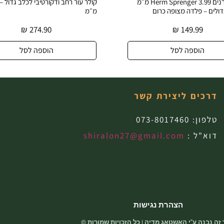
קולר עור רחב ודקורטיבי לכלב גדול – רוחב 40
קולר עור איכותי לכ
מ״מ
פליז עמידות
0
₪
274.90
הוספה לסל
הו
דרכים ליצירת קשר
טלפון:
073-8017460
דוא"ל :
shiralon27@gmail.com
הצהרת נגישות
זה נבנה ע"י האשטאג מדיה | כל הזכויות שמורות ©