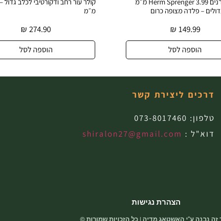
קולר דוקרנים Herm Sprenger 3.99 מ״מ
 – פלדה מצופה כרום
מ״מ
₪
274.90
₪
149.99
הוספה לסל
הוספה לסל
דרכים ליצירת קשר
טלפון:
073-8017460
דוא"ל :
shiralon27@gmail.com
הצהרת נגישות
זה נבנה ע"י האשטאג מדיה | כל הזכויות שמורות ©