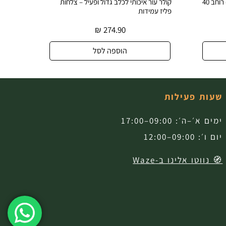
קולר עור רחב ודקורטיבי לכלב גדול – רוחב 40
קולר עור איכותי לכלב גדול ופעיל – צלחות
קולר עור אמי
פליז עמידות
עיצוב בלעדי
₪
274.90
הוספה לסל
שעות פעילות
ימים א׳–ה׳: 09:00–17:00
יום ו׳: 09:00–12:00
🧭 נווטו אלינו ב-Waze