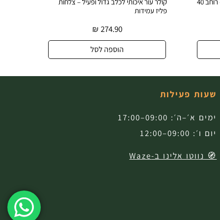
ולר עור איכותי לכלב גדול ופעיל – צלחות
קולר עור אמיתי לכלב עם צלחו
ליז עמידות
עיצוב בלעדי
₪
274.90
₪
274.90
הוספה לסל
הוספה לסל
שעות פעילות
ימים א׳–ה׳: 09:00–17:00
יום ו׳: 09:00–12:00
🧭 נווטו אלינו ב-Waze