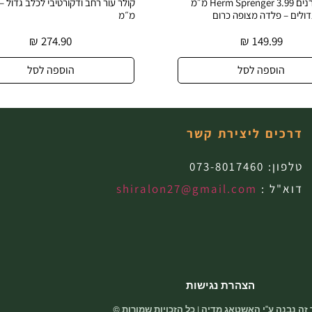
קולר דוקרנים Herm Sprenger 3.99 מ״מ
קולר עור רחב ודקורטיבי לכלב גדול – רוחב 40
ק
 כרום
מ״מ
פ
₪
274.90
הוספה לסל
דרכים ליצירת קשר
טלפון:
073-8017460
דוא"ל :
shiralon27@gmail.com
הצהרת נגישות
זה נבנה ע"י האשטאג מדיה | כל הזכויות שמורות ©